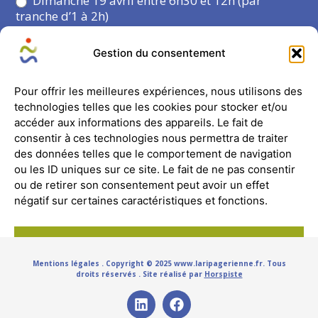
Dimanche 19 avril entre 6h30 et 12h (par
tranche d’1 à 2h)
Les 2 jours
Gestion du consentement
Pour offrir les meilleures expériences, nous utilisons des
technologies telles que les cookies pour stocker et/ou
ENVOYER
accéder aux informations des appareils. Le fait de
consentir à ces technologies nous permettra de traiter
des données telles que le comportement de navigation
ou les ID uniques sur ce site. Le fait de ne pas consentir
ou de retirer son consentement peut avoir un effet
négatif sur certaines caractéristiques et fonctions.
Alternative:
Accepter
Mentions légales
. Copyright © 2025 www.laripagerienne.fr. Tous
Refuser
droits réservés . Site réalisé par
Horspiste
Voir les préférences