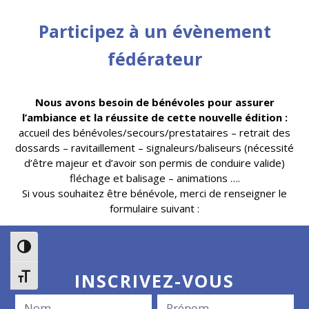
Participez à un évènement
fédérateur
Nous avons besoin de bénévoles pour assurer
l’ambiance et la réussite de cette nouvelle édition :
accueil des bénévoles/secours/prestataires – retrait des
dossards – ravitaillement – signaleurs/baliseurs (nécessité
d’être majeur et d’avoir son permis de conduire valide)
fléchage et balisage – animations ….
Si vous souhaitez être bénévole, merci de renseigner le
formulaire suivant :
Passer en contraste élevé
INSCRIVEZ-VOUS
Changer la taille de la police
Nom
Nom
Formulaire